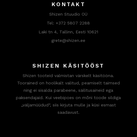
KONTAKT
Shizen Stuudio OÜ
Tel:
+372 5807 2288
Laki tn 4, Tallinn, Eesti 10621
grete@shizen.ee
SHIZEN KÄSITÖÖST
Shizen tooteid valmistan värskelt käsitööna.
Toorained on hoolikalt valitud, peamiselt taimsed
ning ei sisalda parabeene, säilitusaineid ega
paksendajaid. Kui veebipoes on mõni toode sildiga
„väljamüüdud“, siis kirjuta mulle ja küsi esmast
saadavust.