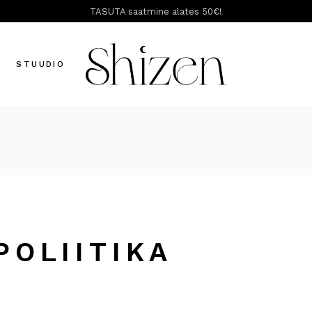
TASUTA saatmine alates 50€!
T
STUUDIO
POLIITIKA