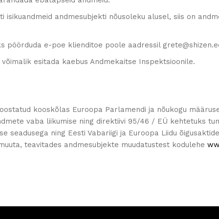
 parandada ebatäpseid andmeid.
 isikuandmeid andmesubjekti nõusoleku alusel, siis on andmes
s pöörduda e-poe klienditoe poole aadressil grete@shizen.
 võimalik esitada kaebus Andmekaitse Inspektsioonile.
oostatud kooskõlas Euroopa Parlamendi ja nõukogu määrusega 
ndmete vaba liikumise ning direktiivi 95/46 / EÜ kehtetuks t
tse seadusega ning Eesti Vabariigi ja Euroopa Liidu õigusaktid
lt muuta, teavitades andmesubjekte muudatustest kodulehe
ww