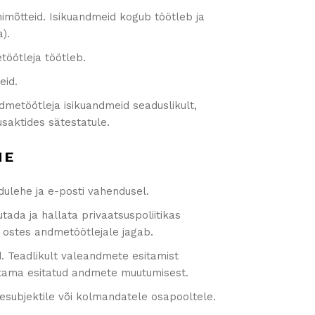
õhimõtteid. Isikuandmeid kogub töötleb ja
a).
etöötleja töötleb.
seid.
dmetöötleja isikuandmeid seaduslikult,
usaktides sätestatule.
NE
kodulehe ja e-posti vahendusel.
da ja hallata privaatsuspoliitikas
d ostes andmetöötlejale jagab.
d. Teadlikult valeandmete esitamist
vitama esitatud andmete muutumisest.
esubjektile või kolmandatele osapooltele.