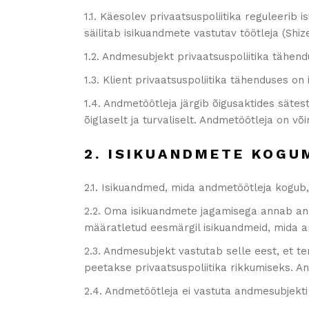
1.1. Käesolev privaatsuspoliitika reguleerib 
säilitab isikuandmete vastutav töötleja (Shi
1.2. Andmesubjekt privaatsuspoliitika tähend
1.3. Klient privaatsuspoliitika tähenduses o
1.4. Andmetöötleja järgib õigusaktides säte
õiglaselt ja turvaliselt. Andmetöötleja on v
2. ISIKUANDMETE KOGU
2.1. Isikuandmed, mida andmetöötleja kogub, 
2.2. Oma isikuandmete jagamisega annab and
määratletud eesmärgil isikuandmeid, mida a
2.3. Andmesubjekt vastutab selle eest, et te
peetakse privaatsuspoliitika rikkumiseks. 
2.4. Andmetöötleja ei vastuta andmesubjekt