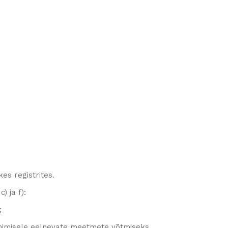
es registrites.
) ja f):
l;
õlmimisele eelnevate meetmete võtmiseks