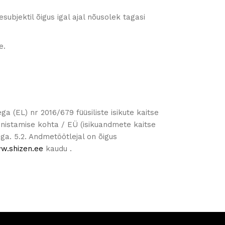
ubjektil õigus igal ajal nõusolek tagasi
ee.
(EL) nr 2016/679 füüsiliste isikute kaitse
unnistamise kohta / EÜ (isikuandmete kaitse
ega. 5.2. Andmetöötlejal on õigus
w.shizen.ee
kaudu .