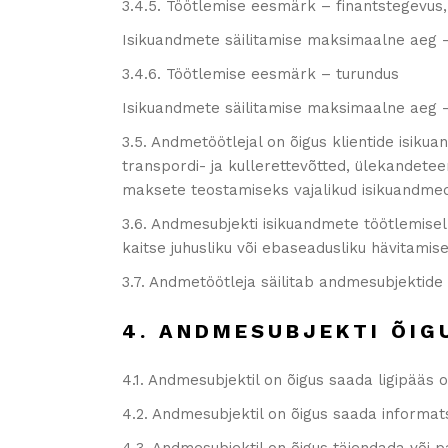
3.4.5. Töötlemise eesmärk – finantstegevu
Isikuandmete säilitamise maksimaalne aeg 
3.4.6. Töötlemise eesmärk – turundus
Isikuandmete säilitamise maksimaalne aeg 
3.5. Andmetöötlejal on õigus klientide isiku
transpordi- ja kullerettevõtted, ülekandet
maksete teostamiseks vajalikud isikuandmed
3.6. Andmesubjekti isikuandmete töötlemisel
kaitse juhusliku või ebaseadusliku hävitami
3.7. Andmetöötleja säilitab andmesubjektide
4. ANDMESUBJEKTI ÕIG
4.1. Andmesubjektil on õigus saada ligipääs
4.2. Andmesubjektil on õigus saada informa