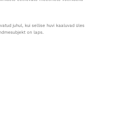
atud juhul, kui sellise huvi kaaluvad üles
 andmesubjekt on laps.