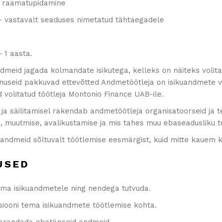
s, raamatupidamine
– vastavalt seaduses nimetatud tähtaegadele
– 1 aasta.
andmeid jagada kolmandate isikutega, kelleks on näiteks voli
eenuseid pakkuvad ettevõtted Andmetöötleja on isikuandmete v
 volitatud töötleja Montonio Finance UAB-ile.
 ja säilitamisel rakendab andmetöötleja organisatoorseid ja 
se, muutmise, avalikustamise ja mis tahes muu ebaseadusliku 
 andmeid sõltuvalt töötlemise eesmärgist, kuid mitte kauem ku
USED
 oma isikuandmetele ning nendega tutvuda.
tsiooni tema isikuandmete töötlemise kohta.