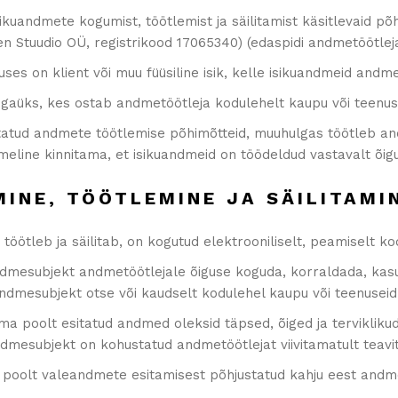
isikuandmete kogumist, töötlemist ja säilitamist käsitlevaid p
zen Stuudio OÜ, registrikood 17065340) (edaspidi andmetöötlej
uses on klient või muu füüsiline isik, kelle isikuandmeid andm
n igaüks, kes ostab andmetöötleja kodulehelt kaupu või teenu
statud andmete töötlemise põhimõtteid, muuhulgas töötleb an
õimeline kinnitama, et isikuandmeid on töödeldud vastavalt õig
MINE, TÖÖTLEMINE JA SÄILITAMI
töötleb ja säilitab, on kogutud elektrooniliselt, peamiselt 
mesubjekt andmetöötlejale õiguse koguda, korraldada, kasuta
ndmesubjekt otse või kaudselt kodulehel kaupu või teenusei
ma poolt esitatud andmed oleksid täpsed, õiged ja tervikliku
Andmesubjekt on kohustatud andmetöötlejat viivitamatult tea
i poolt valeandmete esitamisest põhjustatud kahju eest andm