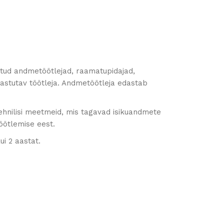
tatud andmetöötlejad, raamatupidajad,
astutav töötleja. Andmetöötleja edastab
tehnilisi meetmeid, mis tagavad isikuandmete
töötlemise eest.
i 2 aastat.