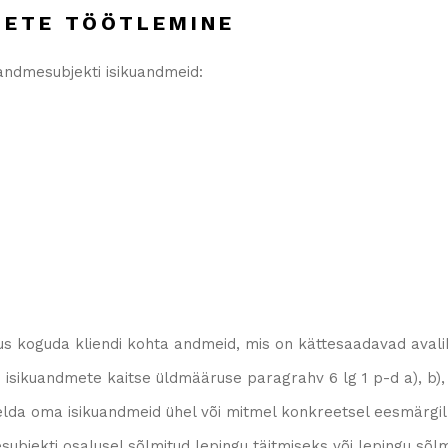
DMETE TÖÖTLEMINE
 andmesubjekti isikuandmeid:
us koguda kliendi kohta andmeid, mis on kättesaadavad avalik
 isikuandmete kaitse üldmääruse paragrahv 6 lg 1 p-d a), b), c
lda oma isikuandmeid ühel või mitmel konkreetsel eesmärgi
subjekti osalusel sõlmitud lepingu täitmiseks või lepingu s