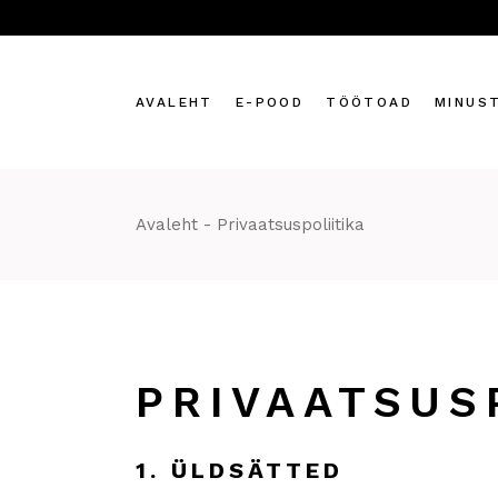
Skip
to
the
content
AVALEHT
E-POOD
TÖÖTOAD
MINUS
Sinu kehale
Avaleht
Privaatsuspoliitika
Sinu kodule
Küünlad
Küünlakimbud
Kingiks
Töötoad
PRIVAATSUS
1. ÜLDSÄTTED