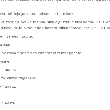
va töötleja juriidilise kohustuse täitmiseks;
va töötleja või kolmanda isiku õigustatud huvi korral, välja arv
dused, mille nimel tuleb kaitsta isikuandmeid, eriti juhul kui
tlemise eesmärgile:
alisus
– vastavalt seaduses nimetatud tähtaegadele
lemine
– 1 aasta.
 toimimise tagamine
– 1 aasta.
– 1 aasta.