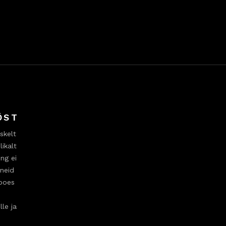
ÖST
skelt
ikalt
ng ei
ineid
ipoes
lle ja