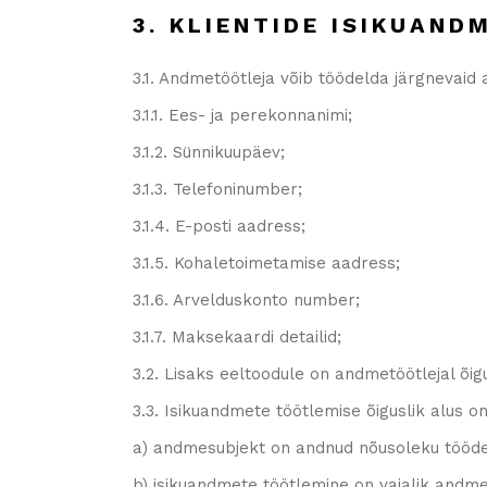
3. KLIENTIDE ISIKUAN
3.1. Andmetöötleja võib töödelda järgnevaid
3.1.1. Ees- ja perekonnanimi;
3.1.2. Sünnikuupäev;
3.1.3. Telefoninumber;
3.1.4. E-posti aadress;
3.1.5. Kohaletoimetamise aadress;
3.1.6. Arvelduskonto number;
3.1.7. Maksekaardi detailid;
3.2. Lisaks eeltoodule on andmetöötlejal õig
3.3. Isikuandmete töötlemise õiguslik alus on
a) andmesubjekt on andnud nõusoleku tööde
b) isikuandmete töötlemine on vajalik andme