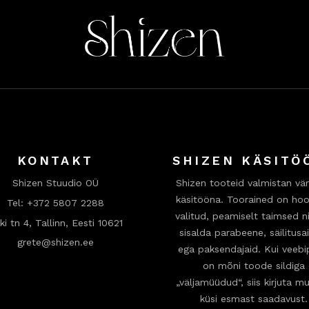
KONTAKT
SHIZEN KÄSITÖ
Shizen Stuudio OÜ
Shizen tooteid valmistan vär
käsitööna. Toorained on hool
Tel:
+372 5807 2288
valitud, peamiselt taimsed ni
ki tn 4, Tallinn, Eesti 10621
sisalda parabeene, säilitusa
grete@shizen.ee
ega paksendajaid. Kui veeb
on mõni toode sildiga
„väljamüüdud“, siis kirjuta mu
küsi esmast saadavust.