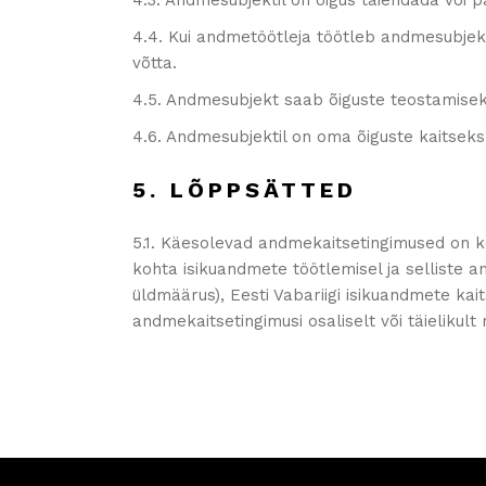
4.3. Andmesubjektil on õigus täiendada või
4.4. Kui andmetöötleja töötleb andmesubjekti
võtta.
4.5. Andmesubjekt saab õiguste teostamisek
4.6. Andmesubjektil on oma õiguste kaitseks
5. LÕPPSÄTTED
5.1. Käesolevad andmekaitsetingimused on k
kohta isikuandmete töötlemisel ja selliste a
üldmäärus), Eesti Vabariigi isikuandmete kai
andmekaitsetingimusi osaliselt või täieliku