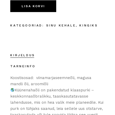
LISA KORVI
KATEGOORIAD:
SINU KEHALE
,
KINGIKS
KIRJELDUS
TARNEINFO
Koostisosad: viinamarjaseemneõli, magusa
mandli õli, aroomiõli
Küünenahaõli on pakendatud klaaspurki –
keskkonnasõbralikku, taaskasutatavasse
lahendusse, mis on hea valik meie planeedile. Kui
purk on tühjaks saanud, leia sellele uus otstarve,
taaskasutada või tule sooviga täitsa see uuesti