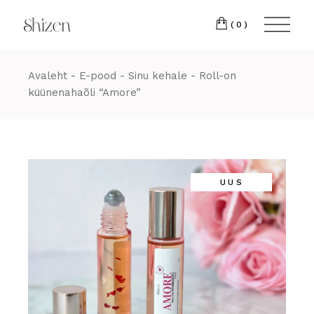
Skip
22 88
to
the
(0)
content
Avaleht
E-pood
Sinu kehale
Roll-on
küünenahaõli “Amore”
UUS