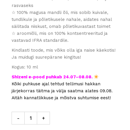
rasvaseks
☆ 100% magusa mandli õli, mis sobib kuivale,
tundlikule ja põletikusele nahale, aidates nahal
säilitada niiskust, omab põletikuvastast toimet
☆ aroomiõli, mis on 100% kontsentreeritud ja
vastavad IFRA standardile.
Kindlasti toode, mis võiks olla iga naise käekotis!
Ja muidugi suurepärane kingitus!
Kogus: 10 ml
Shizeni e-pood puhkab 24.07–08.08.
Kõiki puhkuse ajal tehtud tellimusi hakkan
järjekorras täitma ja välja saatma alates 09.08.
Aitäh kannatlikkuse ja mõistva suhtumise eest!
Roll-on küünenahaõli "Amore" quantity
-
+