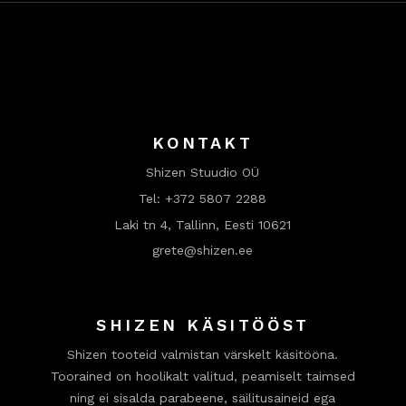
KONTAKT
Shizen Stuudio OÜ
Tel:
+372 5807 2288
Laki tn 4, Tallinn, Eesti 10621
grete@shizen.ee
SHIZEN KÄSITÖÖST
Shizen tooteid valmistan värskelt käsitööna.
Toorained on hoolikalt valitud, peamiselt taimsed
ning ei sisalda parabeene, säilitusaineid ega