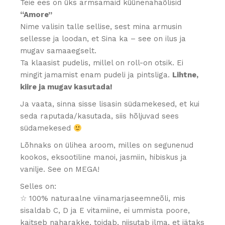
Teie ees on üks armsamaid küünenahaõlisid
“Amore”
Nime valisin talle sellise, sest mina armusin
sellesse ja loodan, et Sina ka – see on ilus ja
mugav samaaegselt.
Ta klaasist pudelis, millel on roll-on otsik. Ei
mingit jamamist enam pudeli ja pintsliga.
Lihtne,
kiire ja mugav kasutada!
Ja vaata, sinna sisse lisasin südamekesed, et kui
seda raputada/kasutada, siis hõljuvad sees
südamekesed
Lõhnaks on ülihea aroom, milles on segunenud
kookos, eksootiline manoi, jasmiin, hibiskus ja
vanilje. See on MEGA!
Selles on:
☆ 100% naturaalne viinamarjaseemneõli, mis
sisaldab C, D ja E vitamiine, ei ummista poore,
kaitseb naharakke, toidab, niisutab ilma, et jätaks