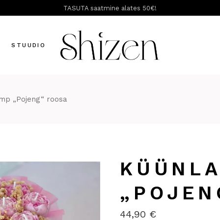
TASUTA saatmine alates 50€!
T
STUUDIO
imp „Pojeng“ roosa
KÜÜNLA
„POJEN
44,90
€