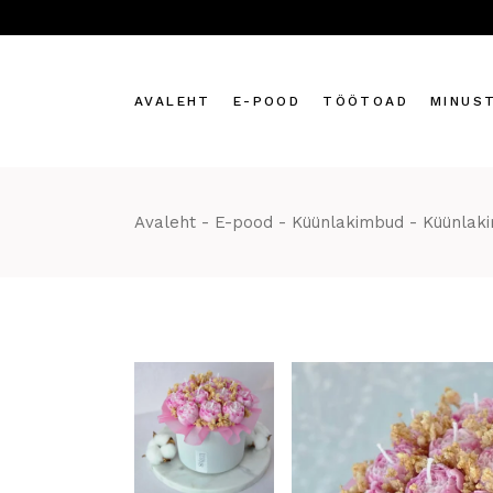
Skip
to
the
content
AVALEHT
E-POOD
TÖÖTOAD
MINUS
Sinu kehale
Avaleht
E-pood
Küünlakimbud
Küünlak
Sinu kodule
Küünlad
Küünlakimbud
Kingiks
Töötoad