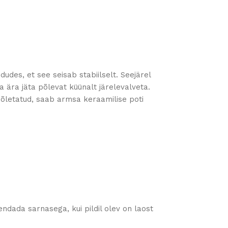
udes, et see seisab stabiilselt. Seejärel
ja ära jäta põlevat küünalt järelevalveta.
põletatud, saab armsa keraamilise poti
ndada sarnasega, kui pildil olev on laost