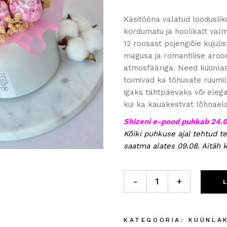
Käsitööna valatud looduslik
kordumatu ja hoolikalt val
12 roosast pojengiõie kujuli
magusa ja romantilise aroom
atmosfääriga. Need küünlad e
toimivad ka tõhusate ruumil
igaks tähtpäevaks või elegan
kui ka kauakestvat lõhnael
Shizeni e-pood puhkab 24.
Kõiki puhkuse ajal tehtud te
saatma alates 09.08. Aitäh 
Küünlakimp „Pojeng“ roosa 
-
+
KATEGOORIA:
KÜÜNLA