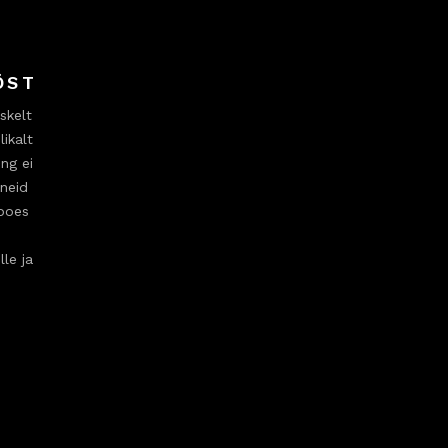
ÖST
skelt
ikalt
ng ei
ineid
ipoes
lle ja