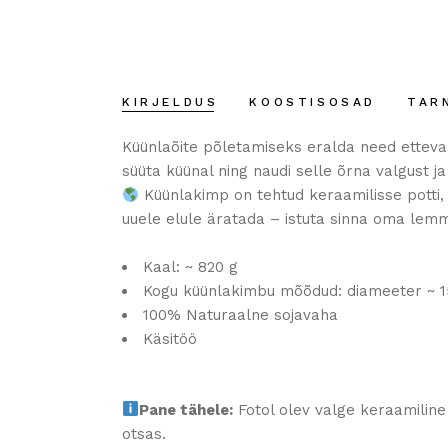
KIRJELDUS
KOOSTISOSAD
TAR
Küünlaõite põletamiseks eralda need ettevaat
süüta küünal ning naudi selle õrna valgust ja
Küünlakimp on tehtud keraamilisse potti, 
uuele elule äratada – istuta sinna oma lemmik
Kaal: ~ 820 g
Kogu küünlakimbu mõõdud: diameeter ~ 1
100% Naturaalne sojavaha
Käsitöö
Pane tähele:
Fotol olev valge keraamiline
otsas.