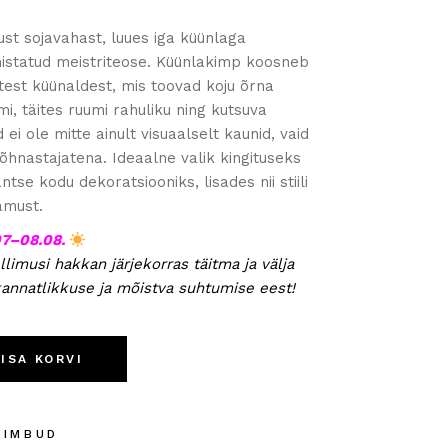
ust sojavahast, luues iga küünlaga
mistatud meistriteose. Küünlakimp koosneb
stest küünaldest, mis toovad koju õrna
i, täites ruumi rahuliku ning kutsuva
i ole mitte ainult visuaalselt kaunid, vaid
õhnastajatena. Ideaalne valik kingituseks
tse kodu dekoratsiooniks, lisades nii stiili
amust.
07–08.08.
llimusi hakkan järjekorras täitma ja välja
kannatlikkuse ja mõistva suhtumise eest!
quantity
LISA KORVI
KIMBUD