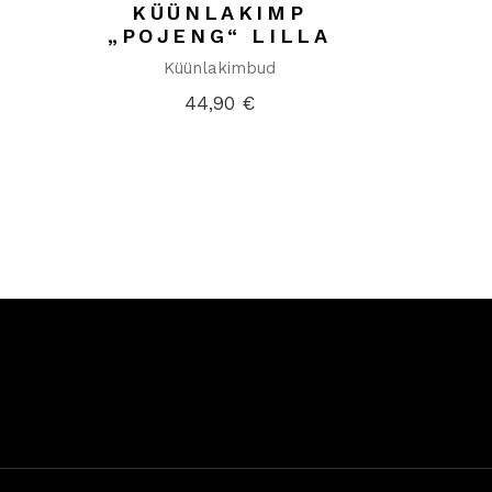
KÜÜNLAKIMP
„POJENG“ LILLA
Küünlakimbud
44,90
€