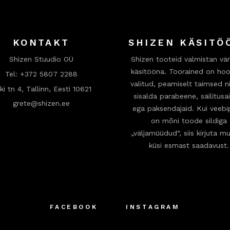
KONTAKT
SHIZEN KÄSITÖ
Shizen Stuudio OÜ
Shizen tooteid valmistan vär
käsitööna. Toorained on hool
Tel:
+372 5807 2288
valitud, peamiselt taimsed ni
ki tn 4, Tallinn, Eesti 10621
sisalda parabeene, säilitusa
grete@shizen.ee
ega paksendajaid. Kui veeb
on mõni toode sildiga
„väljamüüdud“, siis kirjuta mu
küsi esmast saadavust.
FACEBOOK
INSTAGRAM