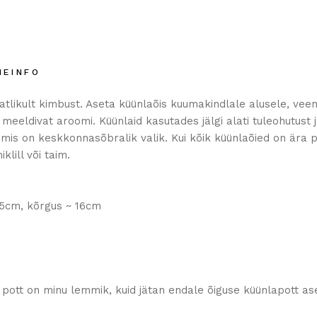
NEINFO
likult kimbust. Aseta küünlaõis kuumakindlale alusele, veend
 meeldivat aroomi. Küünlaid kasutades jälgi alati tuleohutust 
mis on keskkonnasõbralik valik. Kui kõik küünlaõied on ära 
lill või taim.
5cm, kõrgus ~ 16cm
 pott on minu lemmik, kuid jätan endale õiguse küünlapott ase