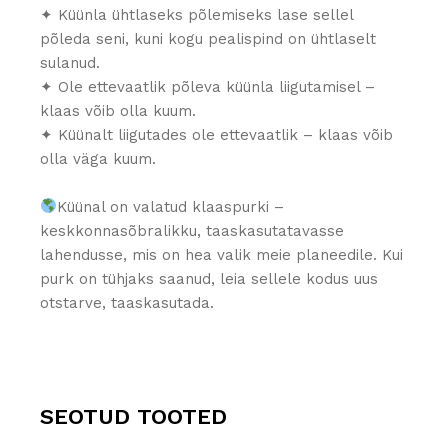
✦ Küünla ühtlaseks põlemiseks lase sellel
põleda seni, kuni kogu pealispind on ühtlaselt
sulanud.
✦ Ole ettevaatlik põleva küünla liigutamisel –
klaas võib olla kuum.
✦ Küünalt liigutades ole ettevaatlik – klaas võib
olla väga kuum.
Küünal on valatud klaaspurki –
keskkonnasõbralikku, taaskasutatavasse
lahendusse, mis on hea valik meie planeedile. Kui
purk on tühjaks saanud, leia sellele kodus uus
otstarve, taaskasutada.
SEOTUD TOOTED