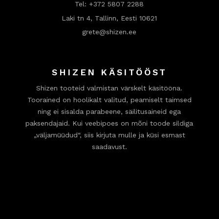
Tel:
+372 5807 2288
Laki tn 4, Tallinn, Eesti 10621
grete@shizen.ee
SHIZEN KÄSITÖÖST
Shizen tooteid valmistan värskelt käsitööna.
Toorained on hoolikalt valitud, peamiselt taimsed
ning ei sisalda parabeene, säilitusaineid ega
paksendajaid. Kui veebipoes on mõni toode sildiga
„väljamüüdud“, siis kirjuta mulle ja küsi esmast
saadavust.