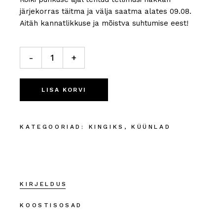
järjekorras täitma ja välja saatma alates 09.08.
Aitäh kannatlikkuse ja mõistva suhtumise eest!
Küünlapurk "Nostalgia"
quantity
-
+
LISA KORVI
KATEGOORIAD:
KINGIKS
,
KÜÜNLAD
KIRJELDUS
KOOSTISOSAD