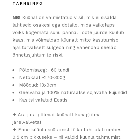
TARNEINFO
NB!
Küünal on valmistatud viisil, mis ei sisalda
lahtiseid osakesi ega detaile, mida väikelaps
võiks kogemata suhu panna. Toote juurde kuulub
kaas, mis võimaldab küünalt mitte kasutamise
ajal turvaliselt sulgeda ning vähendab seeläbi
õnnetusjuhtumite riski.
Põlemisaeg: ~60 tundi
Netokaal ~270-300g
Mõõdud: 13x9cm
Geelvaha ja 100% naturaalse sojavaha kujundid
Käsitsi valatud Eestis
✦ Ära jäta põlevat küünalt kunagi ilma
järelvalveta!
✦ Enne küünla süütamist lõika taht alati umbes
0,5 cm pikkuseks – nii väldid küünla tahmumist.