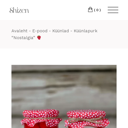
Skip
22 88
to
the
(0)
content
Avaleht
E-pood
Küünlad
Küünlapurk
“Nostalgia”