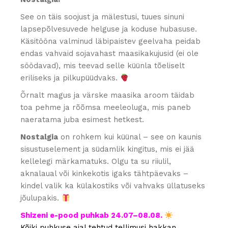
See on täis soojust ja mälestusi, tuues sinuni
lapsepõlvesuvede helguse ja koduse hubasuse.
Käsitööna valminud läbipaistev geelvaha peidab
endas vahvaid sojavahast maasikakujusid (ei ole
söödavad), mis teevad selle küünla tõeliselt
eriliseks ja pilkupüüdvaks.
Õrnalt magus ja värske maasika aroom täidab
toa pehme ja rõõmsa meeleoluga, mis paneb
naeratama juba esimest hetkest.
Nostalgia
on rohkem kui küünal – see on kaunis
sisustuselement ja südamlik kingitus, mis ei jää
kellelegi märkamatuks. Olgu ta su riiulil,
aknalaual või kinkekotis igaks tähtpäevaks –
kindel valik ka külakostiks või vahvaks üllatuseks
jõulupakis.
Shizeni e-pood puhkab 24.07–08.08.
Kõiki puhkuse ajal tehtud tellimusi hakkan