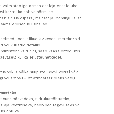
as valmistab iga armas osaleja endale ühe
ovi korral ka sobiva sõrmuse.
ab sinu isikupära, maitset ja loomingulisust
 sama erilised kui sina ise.
shelmed, looduslikud kivikesed, merekarbid
 või kullatud detailid.
õimimistehnikaid ning saad kaasa ehted, mis
evaselt kui ka erilistel hetkedel.
tusjook ja väike suupiste. Soovi korral võid
i või ampsu – et atmosfäär oleks veelgi
dmusteks
lt sünnipäevadeks, tüdrukuteõhtuteks,
a aja veetmiseks, beebipeo tegevuseks või
aks õhtuks.