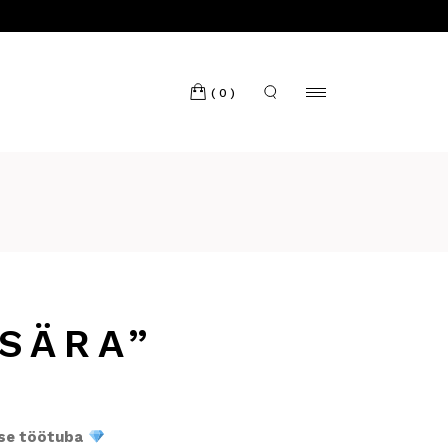
(0)
 SÄRA”
ise töötuba