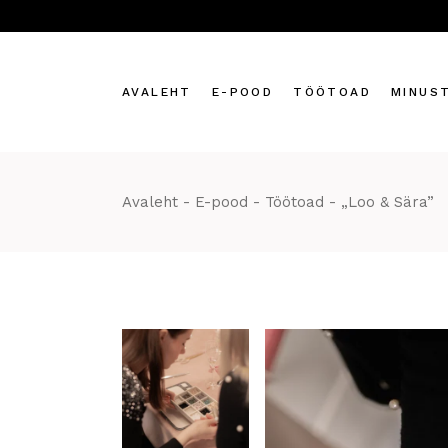
Skip
to
the
content
AVALEHT
E-POOD
TÖÖTOAD
MINUS
Sinu kehale
Avaleht
E-pood
Töötoad
„Loo & Sära”
Sinu kodule
Küünlad
Küünlakimbud
Kingiks
Töötoad