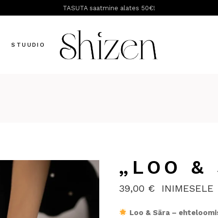
TASUTA saatmine alates 50€!
T
STUUDIO
„LOO &
39,00
€
INIMESELE
Loo & Sära – ehteloom