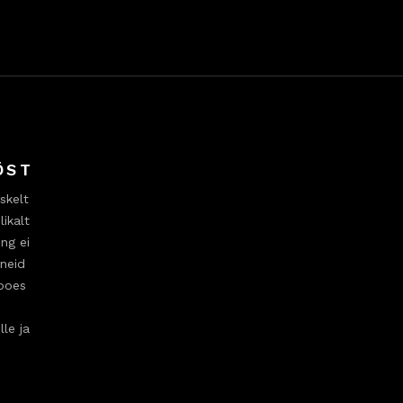
ÖST
skelt
ikalt
ng ei
ineid
ipoes
lle ja