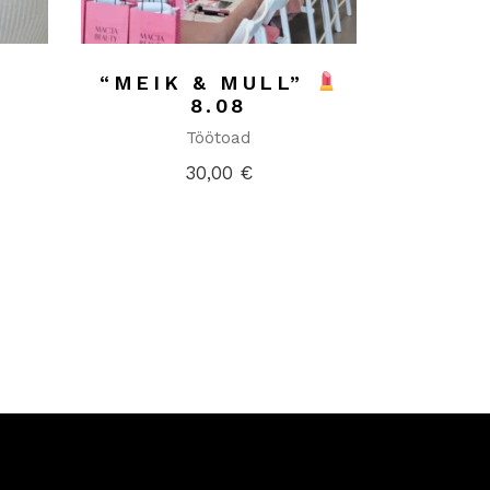
“MEIK & MULL”
8.08
Töötoad
30,00
€