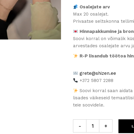
Osalejate arv
Max 20 osalejat.
Privaatse seltskonna tellim
Hinnapakkumine ja bron
Soovi korral on võimalik k
arvestades osalejate arvu j
R-P lisandub töötoa hin
grete@shizen.ee
+372 5807 2288
Soovi korral saan aidat
lisades väikeseid temaatilis
teie soovidele.
„Loo & Sära" quantity
-
+