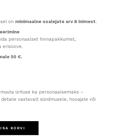
isel on
minimaalne osalejate arv 8 inimest
.
eerimine
üsida personaalset hinnapakkumist,
a erisoove.
nale 50 €.
a muuta ürituse ka personaalsemaks –
i detaile vastavalt sündmusele, hooajale või
LISA KORVI