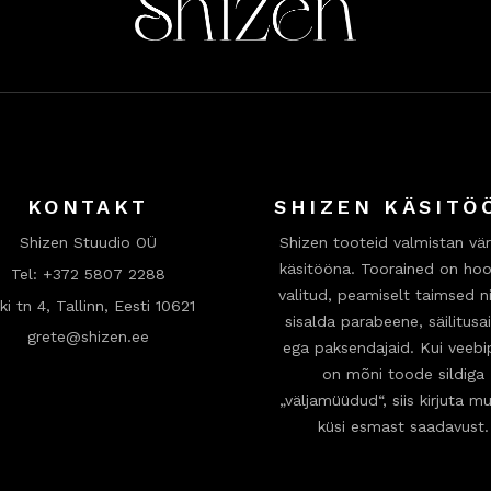
KONTAKT
SHIZEN KÄSITÖ
Shizen Stuudio OÜ
Shizen tooteid valmistan vär
käsitööna. Toorained on hool
Tel:
+372 5807 2288
valitud, peamiselt taimsed ni
ki tn 4, Tallinn, Eesti 10621
sisalda parabeene, säilitusa
grete@shizen.ee
ega paksendajaid. Kui veeb
on mõni toode sildiga
„väljamüüdud“, siis kirjuta mu
küsi esmast saadavust.