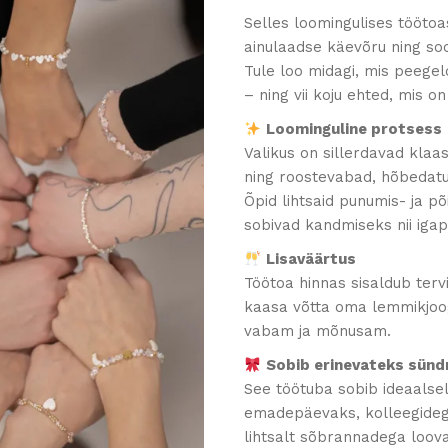
Selles loomingulises tööto
ainulaadse käevõru ning so
Tule loo midagi, mis peegeld
– ning vii koju ehted, mis on
Loominguline protsess
Valikus on sillerdavad klaa
ning roostevabad, hõbedatud
Õpid lihtsaid punumis- ja p
sobivad kandmiseks nii igapä
Lisaväärtus
Töötoa hinnas sisaldub tervi
kaasa võtta oma lemmikjoog
vabam ja mõnusam.
Sobib erinevateks sün
See töötuba sobib ideaalse
emadepäevaks, kolleegideg
lihtsalt sõbrannadega loov