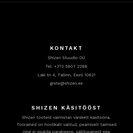
KONTAKT
Shizen Stuudio OÜ
Tel:
+372 5807 2288
Laki tn 4, Tallinn, Eesti 10621
grete@shizen.ee
SHIZEN KÄSITÖÖST
Shizen tooteid valmistan värskelt käsitööna.
Toorained on hoolikalt valitud, peamiselt taimsed
ning ei sisalda parabeene, säilitusaineid ega