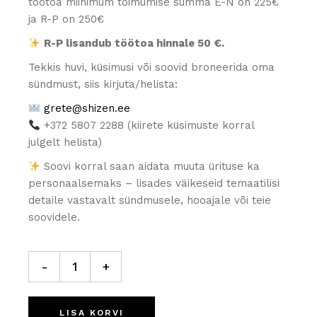
töötoa miinimum toimumise summa E-N on 225€
ja R-P on 250€
R-P lisandub töötoa hinnale 50 €.
Tekkis huvi, küsimusi või soovid broneerida oma
sündmust, siis kirjuta/helista:
grete@shizen.ee
+372 5807 2288 (kiirete küsimuste korral
julgelt helista)
Soovi korral saan aidata muuta ürituse ka
personaalsemaks – lisades väikeseid temaatilisi
detaile vastavalt sündmusele, hooajale või teie
soovidele.
Beebipidu
quantity
-
+
LISA KORVI