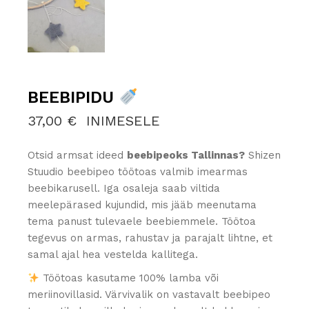
BEEBIPIDU
37,00
€
INIMESELE
Otsid armsat ideed
beebipeoks Tallinnas?
Shizen
Stuudio beebipeo töötoas valmib imearmas
beebikarusell. Iga osaleja saab viltida
meelepärased kujundid, mis jääb meenutama
tema panust tulevaele beebiemmele. Töötoa
tegevus on armas, rahustav ja parajalt lihtne, et
samal ajal hea vestelda kallitega.
Töötoas kasutame 100% lamba või
meriinovillasid. Värvivalik on vastavalt beebipeo