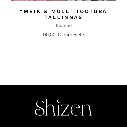
“MEIK & MULL” TÖÖTUBA
TALLINNAS
Töötoad
90,00
€
inimesele