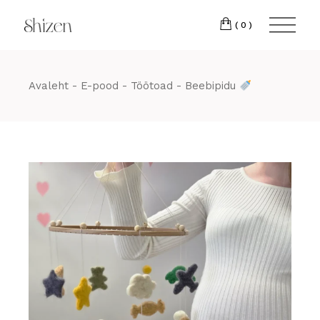
Skip
22 88
to
the
(0)
content
Avaleht
E-pood
Töötoad
Beebipidu