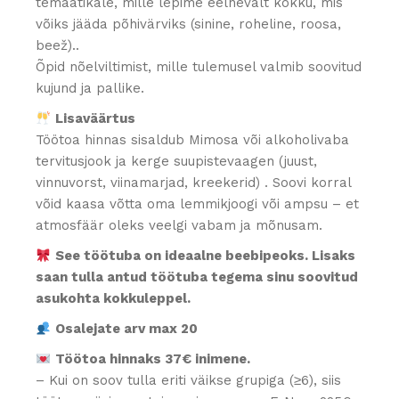
temaatikale, mille lepime eelnevalt kokku, mis
võiks jääda põhivärviks (sinine, roheline, roosa,
beež)..
Õpid nõelviltimist, mille tulemusel valmib soovitud
kujund ja pallike.
Lisaväärtus
Töötoa hinnas sisaldub Mimosa või alkoholivaba
tervitusjook ja kerge suupistevaagen (juust,
vinnuvorst, viinamarjad, kreekerid) . Soovi korral
võid kaasa võtta oma lemmikjoogi või ampsu – et
atmosfäär oleks veelgi vabam ja mõnusam.
See töötuba on ideaalne beebipeoks. Lisaks
saan tulla antud töötuba tegema sinu soovitud
asukohta kokkuleppel.
Osalejate arv max 20
Töötoa hinnaks 37€ inimene.
– Kui on soov tulla eriti väikse grupiga (≥6), siis