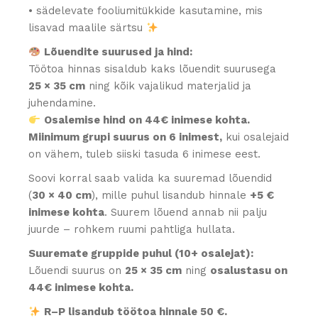
• sädelevate fooliumitükkide kasutamine, mis
lisavad maalile särtsu
Lõuendite suurused ja hind:
Töötoa hinnas sisaldub kaks lõuendit suurusega
25 × 35 cm
ning kõik vajalikud materjalid ja
juhendamine.
Osalemise hind on 44€ inimese kohta.
Miinimum grupi suurus on 6 inimest,
kui osalejaid
on vähem, tuleb siiski tasuda 6 inimese eest.
Soovi korral saab valida ka suuremad lõuendid
(
30 × 40 cm
), mille puhul lisandub hinnale
+5 €
inimese kohta
. Suurem lõuend annab nii palju
juurde – rohkem ruumi pahtliga hullata.
Suuremate gruppide puhul (10+ osalejat):
Lõuendi suurus on
25 × 35 cm
ning
osalustasu on
44€ inimese kohta.
R–P lisandub töötoa hinnale 50 €.