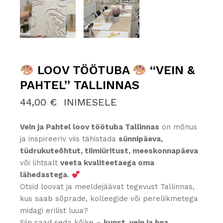
LOOV TÖÖTUBA
“VEIN &
PAHTEL” TALLINNAS
44,00
€
INIMESELE
Vein ja Pahtel loov töötuba Tallinnas
on mõnus
ja inspireeriv viis tähistada
sünnipäeva,
tüdrukuteõhtut, tiimiüritust, meeskonnapäeva
või lihtsalt
veeta kvaliteetaega oma
lähedastega
.
Otsid loovat ja meeldejäävat tegevust Tallinnas,
kus saab sõprade, kolleegide või pereliikmetega
midagi erilist luua?
Siin saad seda kõike –
kunst, vein ja hea