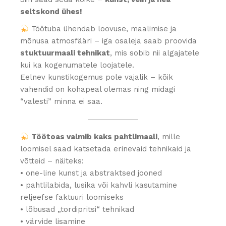
seltskond ühes!
Töötuba ühendab loovuse, maalimise ja
mõnusa atmosfääri – iga osaleja saab proovida
stuktuurmaali tehnikat
, mis sobib nii algajatele
kui ka kogenumatele loojatele.
Eelnev kunstikogemus pole vajalik – kõik
vahendid on kohapeal olemas ning midagi
“valesti” minna ei saa.
Töötoas valmib kaks pahtlimaali
, mille
loomisel saad katsetada erinevaid tehnikaid ja
võtteid – näiteks:
• one-line kunst ja abstraktsed jooned
• pahtlilabida, lusika või kahvli kasutamine
reljeefse faktuuri loomiseks
• lõbusad „tordipritsi“ tehnikad
• värvide lisamine