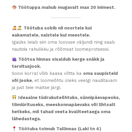
Töötuppa mahub mugavalt max 20 inimest.
Töötuba sobib nii noortele kui
eakamatele, naistele kui meestele.
Igaüks leiab siin oma loovuse väljundi ning saab
nautida rahulikku ja rõõmsat loomeprotsessi.
Töötoa hinnas sisaldub kerge snäkk ja
tervitusjook.
Soovi korral võib kaasa võtta ka
oma suupisteid
või jooke
, et loomeõhtu oleks veelgi nauditavam
ja just teie maitse järgi.
Ideaalne tüdrukuteõhtuks, sünnipäevapeoks,
tiimiürituseks, meeskonnapäevaks või lihtsalt
hetkeks, mil tahad veeta kvaliteetaega oma
lähedastega.
Töötuba toimub Tallinnas (Laki tn 4)