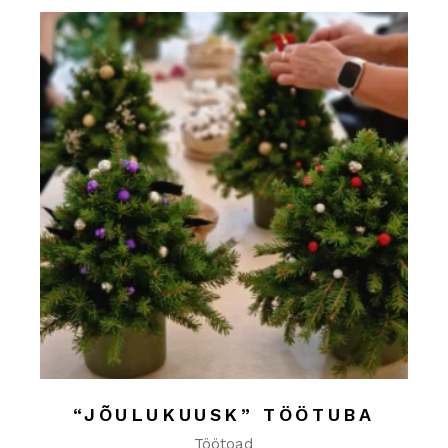
“JÕULUKUUSK” TÖÖTUBA
Töötoad