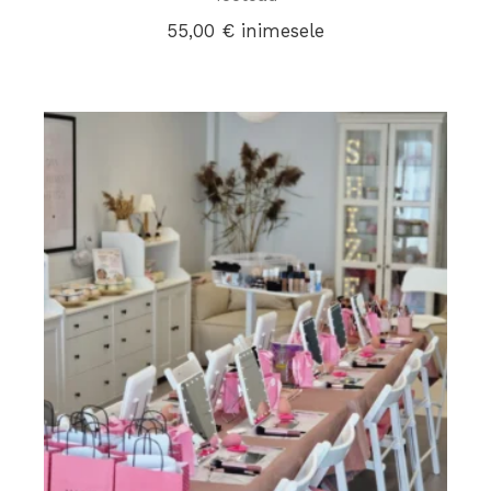
55,00
€
inimesele