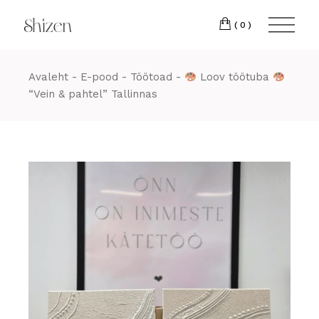
Skip
22 88
to
the
(0)
content
Avaleht
E-pood
Töötoad
Loov töötuba
“Vein & pahtel” Tallinnas