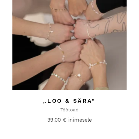
„LOO & SÄRA”
Töötoad
39,00
€
inimesele