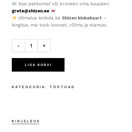
Küsi pakkumist või broneeri oma kuupäev:
grete@shizen.ee
Võimalus kinkida ka
Shizen kinkekaart
–
kingitus, mis toob loovust, rõõmu ja elamusi.
Loov töötuba
"Vein & pahtel" Tallinnas quantity
-
+
LISA KORVI
KATEGOORIA:
TÖÖTOAD
KIRJELDUS