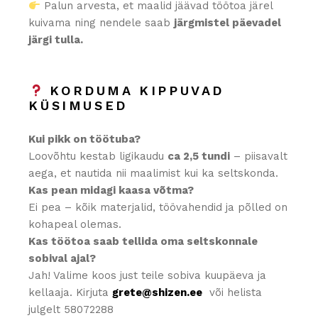
Palun arvesta, et maalid jäävad töötoa järel
kuivama ning nendele saab
järgmistel päevadel
järgi tulla.
KORDUMA KIPPUVAD
KÜSIMUSED
Kui pikk on töötuba?
Loovõhtu kestab ligikaudu
ca 2,5 tundi
– piisavalt
aega, et nautida nii maalimist kui ka seltskonda.
Kas pean midagi kaasa võtma?
Ei pea – kõik materjalid, töövahendid ja põlled on
kohapeal olemas.
Kas töötoa saab tellida oma seltskonnale
sobival ajal?
Jah! Valime koos just teile sobiva kuupäeva ja
kellaaja. Kirjuta
grete@shizen.ee
või helista
julgelt 58072288