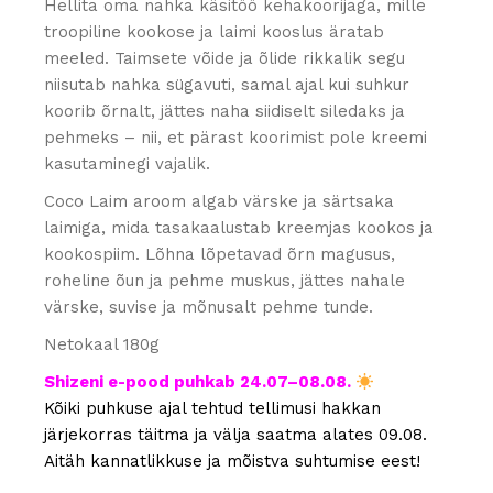
Hellita oma nahka käsitöö kehakoorijaga, mille
troopiline kookose ja laimi kooslus äratab
meeled. Taimsete võide ja õlide rikkalik segu
niisutab nahka sügavuti, samal ajal kui suhkur
koorib õrnalt, jättes naha siidiselt siledaks ja
pehmeks – nii, et pärast koorimist pole kreemi
kasutaminegi vajalik.
Coco Laim aroom algab värske ja särtsaka
laimiga, mida tasakaalustab kreemjas kookos ja
kookospiim. Lõhna lõpetavad õrn magusus,
roheline õun ja pehme muskus, jättes nahale
värske, suvise ja mõnusalt pehme tunde.
Netokaal 180g
Shizeni e-pood puhkab 24.07–08.08.
Kõiki puhkuse ajal tehtud tellimusi hakkan
järjekorras täitma ja välja saatma alates 09.08.
Aitäh kannatlikkuse ja mõistva suhtumise eest!