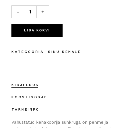
Vahustatud kehakoorija „CocoLaim" quantity
-
+
LISA KORVI
KATEGOORIA:
SINU KEHALE
KIRJELDUS
KOOSTISOSAD
TARNEINFO
Vahustatud kehakoorija suhkruga on pehme ja