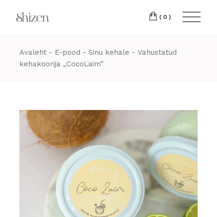
Skip
22 88
to
the
(0)
content
Avaleht
E-pood
Sinu kehale
Vahustatud
kehakoorija „CocoLaim”