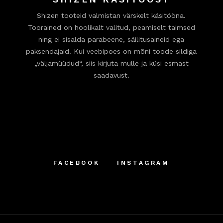
Shizen tooteid valmistan värskelt käsitööna.
Toorained on hoolikalt valitud, peamiselt taimsed
ning ei sisalda parabeene, säilitusaineid ega
paksendajaid. Kui veebipoes on mõni toode sildiga
„väljamüüdud“, siis kirjuta mulle ja küsi esmast
saadavust.
FACEBOOK
INSTAGRAM