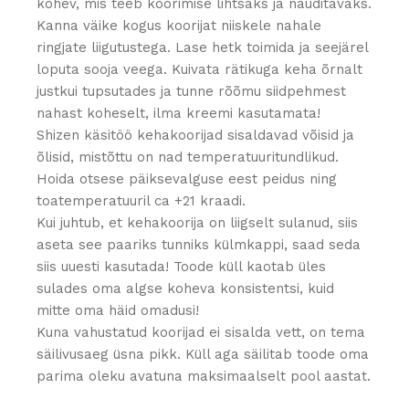
kohev, mis teeb koorimise lihtsaks ja nauditavaks.
Kanna väike kogus koorijat niiskele nahale
ringjate liigutustega. Lase hetk toimida ja seejärel
loputa sooja veega. Kuivata rätikuga keha õrnalt
justkui tupsutades ja tunne rõõmu siidpehmest
nahast koheselt, ilma kreemi kasutamata!
Shizen käsitöö kehakoorijad sisaldavad võisid ja
õlisid, mistõttu on nad temperatuuritundlikud.
Hoida otsese päiksevalguse eest peidus ning
toatemperatuuril ca +21 kraadi.
Kui juhtub, et kehakoorija on liigselt sulanud, siis
aseta see paariks tunniks külmkappi, saad seda
siis uuesti kasutada! Toode küll kaotab üles
sulades oma algse koheva konsistentsi, kuid
mitte oma häid omadusi!
Kuna vahustatud koorijad ei sisalda vett, on tema
säilivusaeg üsna pikk. Küll aga säilitab toode oma
parima oleku avatuna maksimaalselt pool aastat.