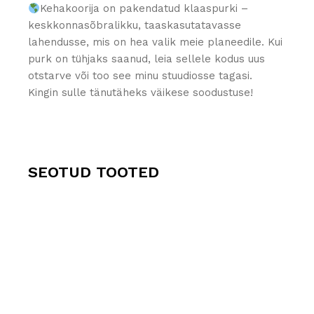
Kehakoorija on pakendatud klaaspurki –
keskkonnasõbralikku, taaskasutatavasse
lahendusse, mis on hea valik meie planeedile. Kui
purk on tühjaks saanud, leia sellele kodus uus
otstarve või too see minu stuudiosse tagasi.
Kingin sulle tänutäheks väikese soodustuse!
SEOTUD TOOTED