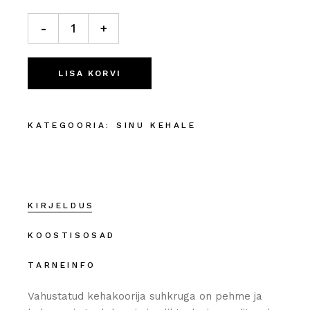
Vahustatud kehakoorija „Sidrunikook“ quantity
-
+
LISA KORVI
KATEGOORIA:
SINU KEHALE
KIRJELDUS
KOOSTISOSAD
TARNEINFO
Vahustatud kehakoorija suhkruga on pehme ja