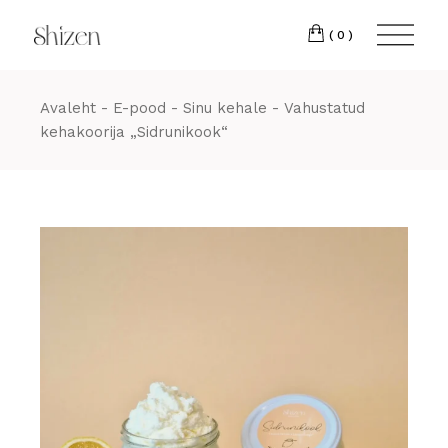
Skip
22 88
to
the
(0)
content
Avaleht
E-pood
Sinu kehale
Vahustatud
kehakoorija „Sidrunikook“