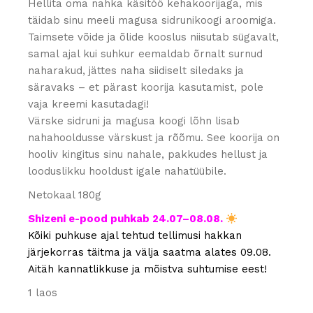
Hellita oma nahka käsitöö kehakoorijaga, mis
täidab sinu meeli magusa sidrunikoogi aroomiga.
Taimsete võide ja õlide kooslus niisutab sügavalt,
samal ajal kui suhkur eemaldab õrnalt surnud
naharakud, jättes naha siidiselt siledaks ja
säravaks – et pärast koorija kasutamist, pole
vaja kreemi kasutadagi!
Värske sidruni ja magusa koogi lõhn lisab
nahahooldusse värskust ja rõõmu. See koorija on
hooliv kingitus sinu nahale, pakkudes hellust ja
looduslikku hooldust igale nahatüübile.
Netokaal 180g
Shizeni e-pood puhkab 24.07–08.08.
Kõiki puhkuse ajal tehtud tellimusi hakkan
järjekorras täitma ja välja saatma alates 09.08.
Aitäh kannatlikkuse ja mõistva suhtumise eest!
1 laos