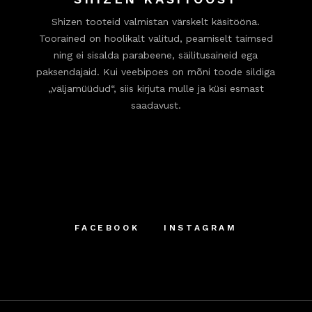
Shizen tooteid valmistan värskelt käsitööna.
Toorained on hoolikalt valitud, peamiselt taimsed
ning ei sisalda parabeene, säilitusaineid ega
paksendajaid. Kui veebipoes on mõni toode sildiga
„väljamüüdud“, siis kirjuta mulle ja küsi esmast
saadavust.
FACEBOOK
INSTAGRAM