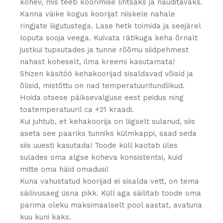
kohev, mis teeb koorimise lihtsaks ja nauditavaks.
Kanna väike kogus koorijat niiskele nahale
ringjate liigutustega. Lase hetk toimida ja seejärel
loputa sooja veega. Kuivata rätikuga keha õrnalt
justkui tupsutades ja tunne rõõmu siidpehmest
nahast koheselt, ilma kreemi kasutamata!
Shizen käsitöö kehakoorijad sisaldavad võisid ja
õlisid, mistõttu on nad temperatuuritundlikud.
Hoida otsese päiksevalguse eest peidus ning
toatemperatuuril ca +21 kraadi.
Kui juhtub, et kehakoorija on liigselt sulanud, siis
aseta see paariks tunniks külmkappi, saad seda
siis uuesti kasutada! Toode küll kaotab üles
sulades oma algse koheva konsistentsi, kuid
mitte oma häid omadusi!
Kuna vahustatud koorijad ei sisalda vett, on tema
säilivusaeg üsna pikk. Küll aga säilitab toode oma
parima oleku maksimaalselt pool aastat, avatuna
kuu kuni kaks.