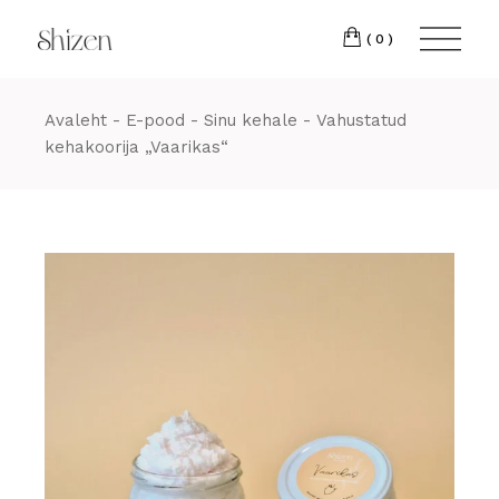
Skip
22 88
to
the
(0)
content
Avaleht
E-pood
Sinu kehale
Vahustatud
kehakoorija „Vaarikas“