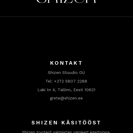
KONTAKT
Shizen Stuudio OÜ
Tel:
+372 5807 2288
Laki tn 4, Tallinn, Eesti 10621
grete@shizen.ee
SHIZEN KÄSITÖÖST
Shizen tooteid valmistan värskelt käsitööna.