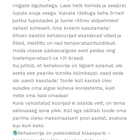
ringjate liigutustega. Lase hetk toimida ja seejärel
loputa sooja veega. Kuivata rätikuga keha õrnalt
justkui tupsutades ja tunne rõõmu siidpehmest
nahast koheselt, ilma kreemi kasutamata!
Shizen käsitöö kehakoorijad sisaldavad võisid ja
õlisid, mistõttu on nad temperatuuritundlikud.
Hoida otsese päiksevalguse eest peidus ning
toatemperatuuril ca +21 kraadi.
Kui juhtub, et kehakoorija on liigselt sulanud, siis
aseta see paariks tunniks külmkappi, saad seda
siis uuesti kasutada! Toode küll kaotab üles
sulades oma algse koheva konsistentsi, kuid
mitte oma häid omadusi!
Kuna vahustatud koorijad ei sisalda vett, on tema
säilivusaeg üsna pikk. Küll aga säilitab toode oma
parima oleku maksimaalselt pool aastat, avatuna
kuu kuni kaks.
Kehakoorija on pakendatud klaaspurki –