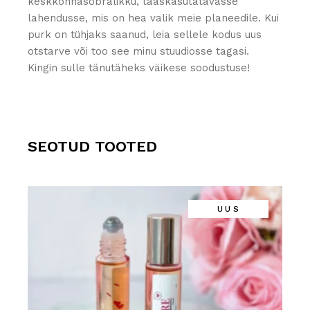
keskkonnasõbralikku, taaskasutatavasse
lahendusse, mis on hea valik meie planeedile. Kui
purk on tühjaks saanud, leia sellele kodus uus
otstarve või too see minu stuudiosse tagasi.
Kingin sulle tänutäheks väikese soodustuse!
SEOTUD TOOTED
UUS