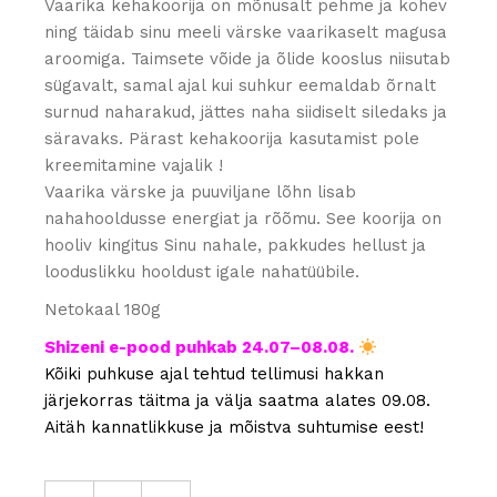
Vaarika kehakoorija on mõnusalt pehme ja kohev
ning täidab sinu meeli värske vaarikaselt magusa
aroomiga. Taimsete võide ja õlide kooslus niisutab
sügavalt, samal ajal kui suhkur eemaldab õrnalt
surnud naharakud, jättes naha siidiselt siledaks ja
säravaks. Pärast kehakoorija kasutamist pole
kreemitamine vajalik !
Vaarika värske ja puuviljane lõhn lisab
nahahooldusse energiat ja rõõmu. See koorija on
hooliv kingitus Sinu nahale, pakkudes hellust ja
looduslikku hooldust igale nahatüübile.
Netokaal 180g
Shizeni e-pood puhkab 24.07–08.08.
Kõiki puhkuse ajal tehtud tellimusi hakkan
järjekorras täitma ja välja saatma alates 09.08.
Aitäh kannatlikkuse ja mõistva suhtumise eest!
Vahustatud kehakoorija „Vaarikas“ quantity