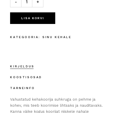
-
+
LISA KORVI
KATEGOORIA:
SINU KEHALE
KIRJELDUS
KOOSTISOSAD
TARNEINFO
Vahustatud kehakoorija suhkruga on pehme ja
kohev, mis teeb koorimise lihtsaks ja nauditavaks.
Kanna väike kogus koorijat niiskele nahale